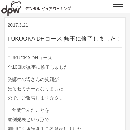
デンタルピュアワーキング | 九州の歯科衛生士向けの研修・セミナーを行う
Toggle
会社
naviga
2017.3.21
FUKUOKA DHコース 無事に修了しました！
FUKUOKA DHコース
全10回が無事に修了しました！
受講生の皆さんの笑顔が
光るセミナーとなりました
ので、ご報告します☆彡.。
一年間学んだことを
症例発表という形で
前回に引き続き１０名発表しました。