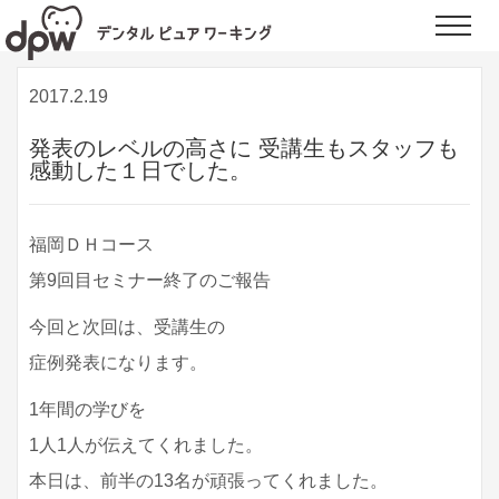
デンタルピュアワーキング | 九州の歯科衛生士向けの研修・セミナーを行う
Toggle
会社
naviga
2017.2.19
発表のレベルの高さに 受講生もスタッフも
感動した１日でした。
福岡ＤＨコース
第9回目セミナー終了のご報告
今回と次回は、受講生の
症例発表になります。
1年間の学びを
1人1人が伝えてくれました。
本日は、前半の13名が頑張ってくれました。